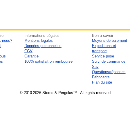
re
Informations Légales
Bon à savoir
-nous?
Mentions legales
Moyens de paiement
t
Données personnelles
Expeditions et
CGV
transport
nous
Garantie
Service pose
os
100% satisfait on remboursé
Suivi de commande
Sav
Questions/réponses
Fabricants
Plan du site
© 2010-2026 Stores & Pergolas™ - All rights reserved