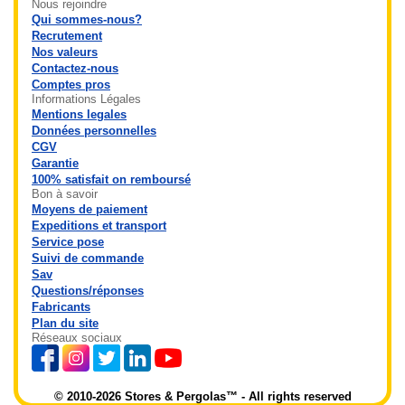
Nous rejoindre
Qui sommes-nous?
Recrutement
Nos valeurs
Contactez-nous
Comptes pros
Informations Légales
Mentions legales
Données personnelles
CGV
Garantie
100% satisfait on remboursé
Bon à savoir
Moyens de paiement
Expeditions et transport
Service pose
Suivi de commande
Sav
Questions/réponses
Fabricants
Plan du site
Réseaux sociaux
© 2010-2026 Stores & Pergolas™ - All rights reserved