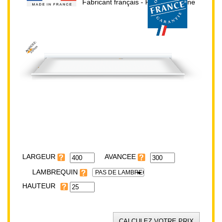
Fabricant français - Prix direct usine
AVANCEE:
300cm
HAUTEUR:
25cm
LARGEUR:
400cm
LARGEUR
LAMBREQUIN
PAS DE LAMBREQUIN
HAUTEUR