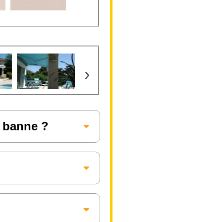
›
e banne ?