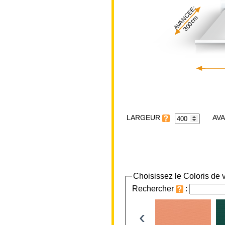
AVANCEE:
300cm
LARGEUR
Choisissez le Coloris de v
Rechercher
:
‹