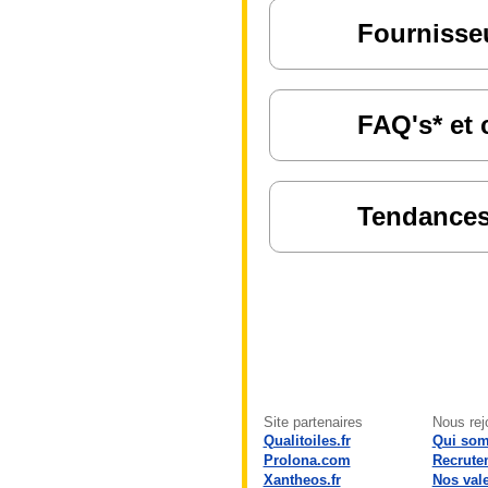
Fournisseu
FAQ's* et 
Tendances 
Site partenaires
Nous rej
Qualitoiles.fr
Qui so
Prolona.com
Recrute
Xantheos.fr
Nos val