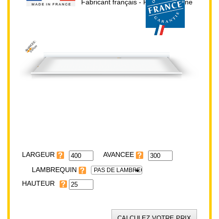
Fabricant français - Prix direct usine
AVANCEE:
300cm
HAUTEUR:
25cm
LARGEUR:
400cm
LARGEUR
LAMBREQUIN
PAS DE LAMBREQUIN
HAUTEUR