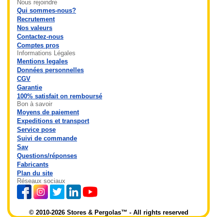
Nous rejoindre
Qui sommes-nous?
Recrutement
Nos valeurs
Contactez-nous
Comptes pros
Informations Légales
Mentions legales
Données personnelles
CGV
Garantie
100% satisfait on remboursé
Bon à savoir
Moyens de paiement
Expeditions et transport
Service pose
Suivi de commande
Sav
Questions/réponses
Fabricants
Plan du site
Réseaux sociaux
© 2010-2026 Stores & Pergolas™ - All rights reserved