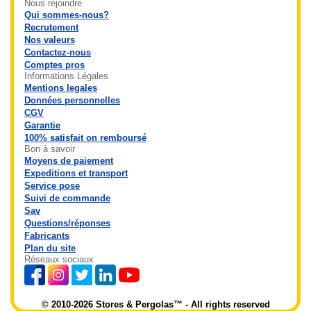
Nous rejoindre
Qui sommes-nous?
Recrutement
Nos valeurs
Contactez-nous
Comptes pros
Informations Légales
Mentions legales
Données personnelles
CGV
Garantie
100% satisfait on remboursé
Bon à savoir
Moyens de paiement
Expeditions et transport
Service pose
Suivi de commande
Sav
Questions/réponses
Fabricants
Plan du site
Réseaux sociaux
© 2010-2026 Stores & Pergolas™ - All rights reserved