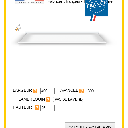
Fabricant français - Prix direct usine
AVANCEE:
300cm
HAUTEUR:
25cm
LARGEUR:
400cm
LARGEUR
LAMBREQUIN
PAS DE LAMBREQUIN
HAUTEUR