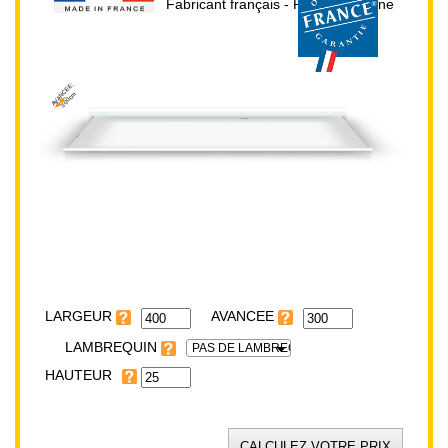
Fabricant français - Prix direct usine
AVANCEE:
300cm
HAUTEUR:
25cm
LARGEUR:
400cm
LARGEUR
LAMBREQUIN
PAS DE LAMBREQUIN
HAUTEUR