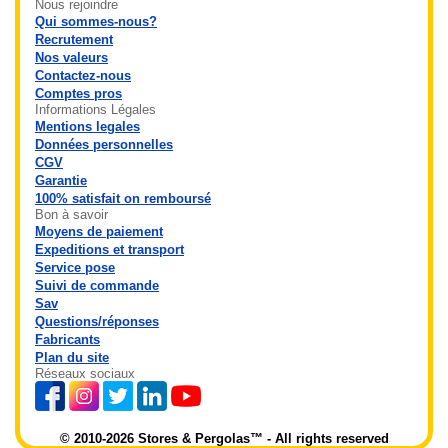
Nous rejoindre
Qui sommes-nous?
Recrutement
Nos valeurs
Contactez-nous
Comptes pros
Informations Légales
Mentions legales
Données personnelles
CGV
Garantie
100% satisfait on remboursé
Bon à savoir
Moyens de paiement
Expeditions et transport
Service pose
Suivi de commande
Sav
Questions/réponses
Fabricants
Plan du site
Réseaux sociaux
© 2010-2026 Stores & Pergolas™ - All rights reserved