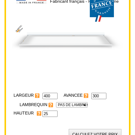
Fabricant français - Prix direct usine
AVANCEE:
300cm
HAUTEUR:
25cm
LARGEUR:
400cm
LARGEUR
LAMBREQUIN
PAS DE LAMBREQUIN
HAUTEUR