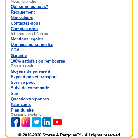
Nous rejoindre
Qui sommes-nous?
Recrutement
Nos valeurs
Contactez-nous
Comptes pros
Informations Légales
Mentions legales
Données personnelles
CGV
Garantie
100% satisfait on remboursé
Bon à savoir
Moyens de paiement
Expeditions et transport
Service pose
Suivi de commande
Sav
Questions/réponses
Fabricants
Plan du site
Réseaux sociaux
© 2010-2026 Stores & Pergolas™ - All rights reserved