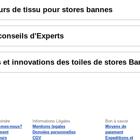
rs de tissu pour stores bannes
conseils d'Experts
et innovations des toiles de stores B
oindre
Informations Légales
Bon à savoir
mmes-nous?
Mentions legales
Moyens de
ment
Données personnelles
paiement
eurs
CGV
Expeditions et