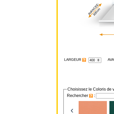
AVANCEE:
300cm
LARGEUR
Choisissez le Coloris de v
Rechercher
:
‹