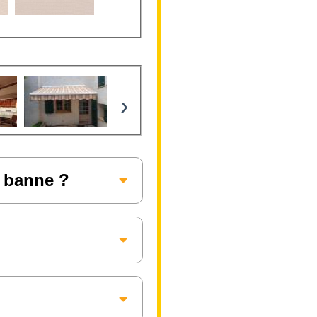
›
e banne ?