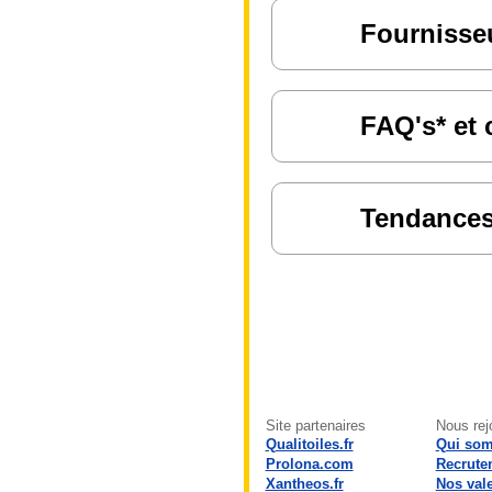
Fournisseu
FAQ's* et 
Tendances 
Site partenaires
Nous rej
Qualitoiles.fr
Qui so
Prolona.com
Recrute
Xantheos.fr
Nos val