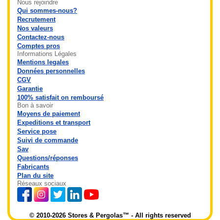
Nous rejoindre
Qui sommes-nous?
Recrutement
Nos valeurs
Contactez-nous
Comptes pros
Informations Légales
Mentions legales
Données personnelles
CGV
Garantie
100% satisfait on remboursé
Bon à savoir
Moyens de paiement
Expeditions et transport
Service pose
Suivi de commande
Sav
Questions/réponses
Fabricants
Plan du site
Réseaux sociaux
© 2010-2026 Stores & Pergolas™ - All rights reserved