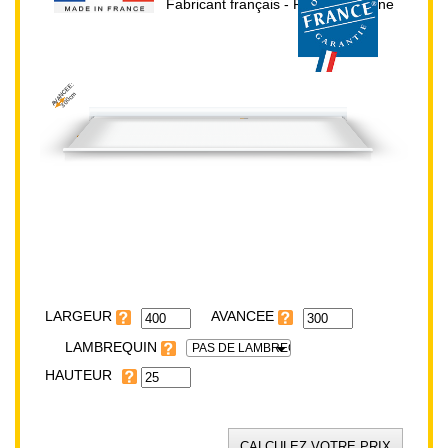
Fabricant français - Prix direct usine
AVANCEE:
300cm
HAUTEUR:
25cm
LARGEUR:
400cm
LARGEUR
LAMBREQUIN
PAS DE LAMBREQUIN
HAUTEUR