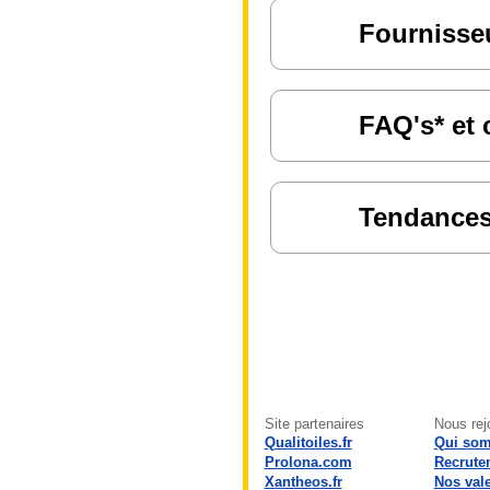
Fournisseu
FAQ's* et 
Tendances 
Site partenaires
Nous rej
Qualitoiles.fr
Qui so
Prolona.com
Recrute
Xantheos.fr
Nos val