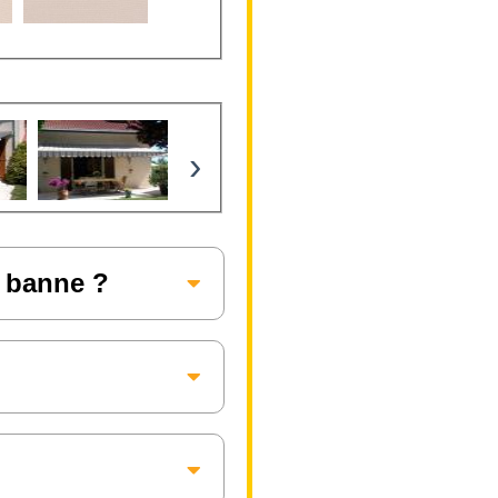
›
e banne ?