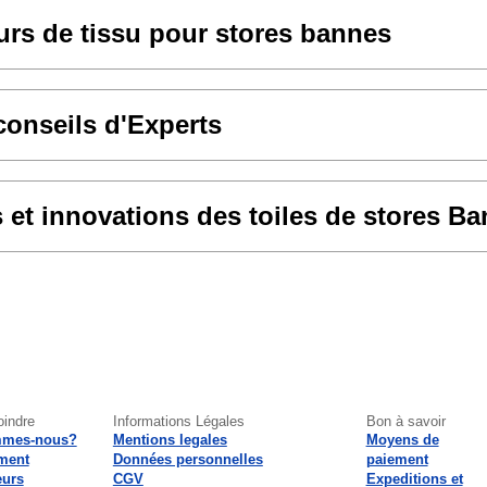
rs de tissu pour stores bannes
conseils d'Experts
et innovations des toiles de stores B
oindre
Informations Légales
Bon à savoir
mmes-nous?
Mentions legales
Moyens de
ment
Données personnelles
paiement
eurs
CGV
Expeditions et