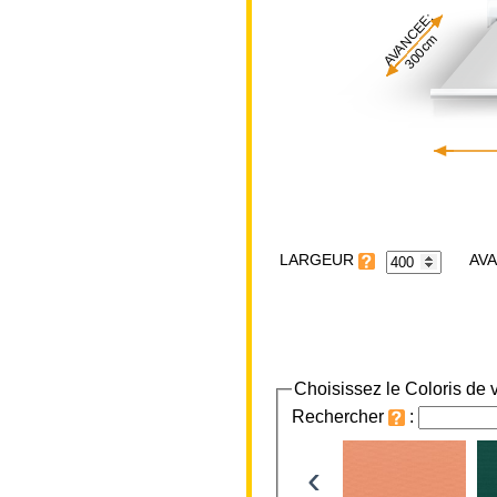
AVANCEE:
300cm
LARGEUR
Choisissez le Coloris de v
Rechercher
:
‹