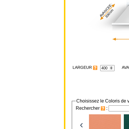
AVANCEE:
300cm
LARGEUR
Choisissez le Coloris de v
Rechercher
:
‹