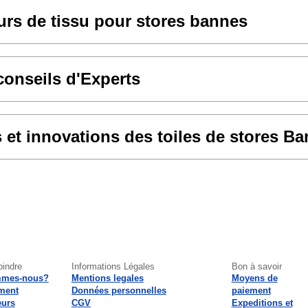
rs de tissu pour stores bannes
conseils d'Experts
et innovations des toiles de stores B
oindre
Informations Légales
Bon à savoir
mmes-nous?
Mentions legales
Moyens de
ment
Données personnelles
paiement
eurs
CGV
Expeditions et