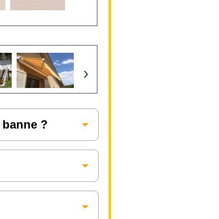
›
e banne ?