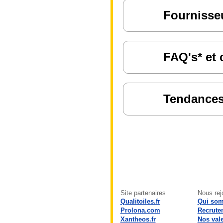
Fournisseu
FAQ's* et 
Tendances 
Site partenaires
Nous rej
Qualitoiles.fr
Qui so
Prolona.com
Recrute
Xantheos.fr
Nos val