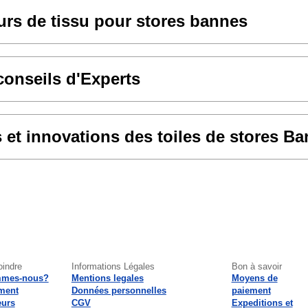
rs de tissu pour stores bannes
conseils d'Experts
et innovations des toiles de stores B
oindre
Informations Légales
Bon à savoir
mmes-nous?
Mentions legales
Moyens de
ment
Données personnelles
paiement
eurs
CGV
Expeditions et