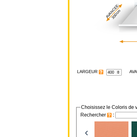
AVANCEE:
300cm
LARGEUR
Choisissez le Coloris de v
Rechercher
:
‹