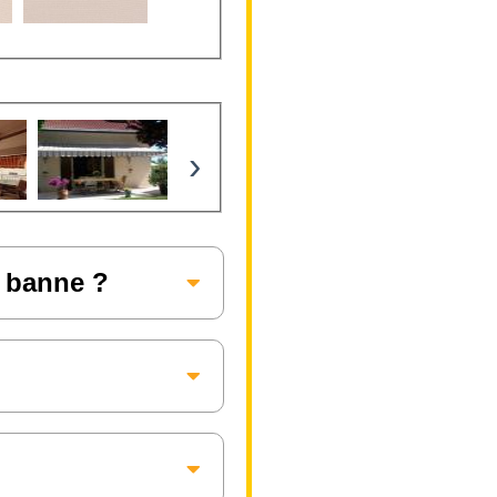
›
e banne ?