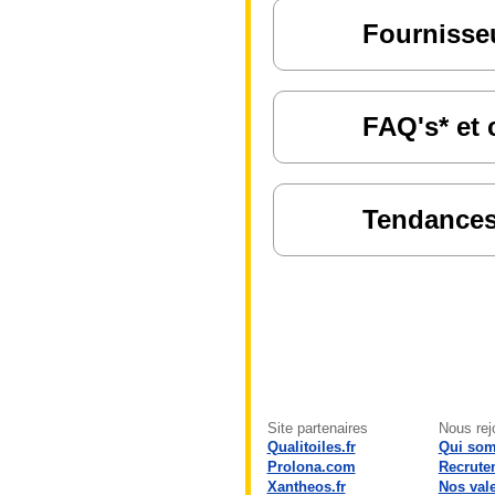
Fournisseu
FAQ's* et 
Tendances 
Site partenaires
Nous rej
Qualitoiles.fr
Qui so
Prolona.com
Recrute
Xantheos.fr
Nos val