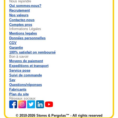
Nous rejoindre
Qui sommes-nous?
Recrutement
Nos valeurs
Contactez-nous
Comptes pros
Informations Légales
Mentions legales
Données personnelles
CGV
Garantie
100% satisfait on remboursé
Bon à savoir
Moyens de paiement
Expeditions et transport
Service pose
Suivi de commande
Sav
Questions/réponses
Fabricants
Plan du site
Réseaux sociaux
© 2010-2026 Stores & Pergolas™ - All rights reserved