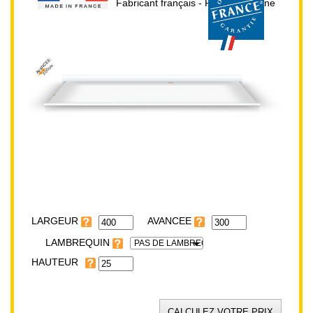
Fabricant français - Prix direct usine
AVANCEE:
300cm
HAUTEUR:
25cm
LARGEUR:
400cm
LARGEUR
LAMBREQUIN
PAS DE LAMBREQUIN
HAUTEUR