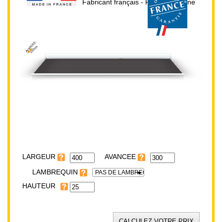
Fabricant français - Prix direct usine
AVANCEE:
300cm
HAUTEUR:
25cm
LARGEUR:
400cm
LARGEUR
LAMBREQUIN
PAS DE LAMBREQUIN
HAUTEUR