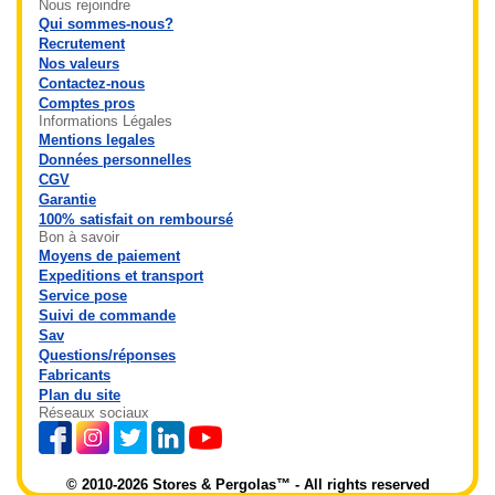
Nous rejoindre
Qui sommes-nous?
Recrutement
Nos valeurs
Contactez-nous
Comptes pros
Informations Légales
Mentions legales
Données personnelles
CGV
Garantie
100% satisfait on remboursé
Bon à savoir
Moyens de paiement
Expeditions et transport
Service pose
Suivi de commande
Sav
Questions/réponses
Fabricants
Plan du site
Réseaux sociaux
© 2010-2026 Stores & Pergolas™ - All rights reserved