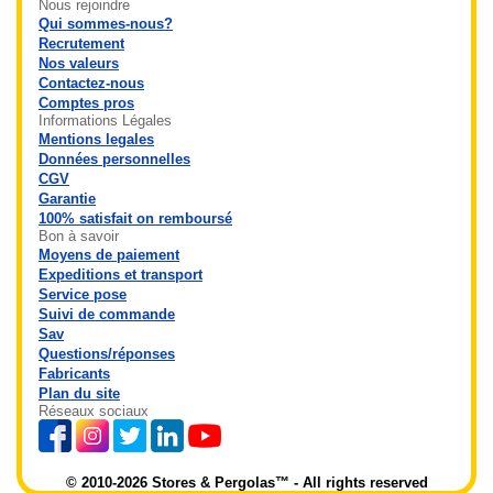
Nous rejoindre
Qui sommes-nous?
Recrutement
Nos valeurs
Contactez-nous
Comptes pros
Informations Légales
Mentions legales
Données personnelles
CGV
Garantie
100% satisfait on remboursé
Bon à savoir
Moyens de paiement
Expeditions et transport
Service pose
Suivi de commande
Sav
Questions/réponses
Fabricants
Plan du site
Réseaux sociaux
© 2010-2026 Stores & Pergolas™ - All rights reserved