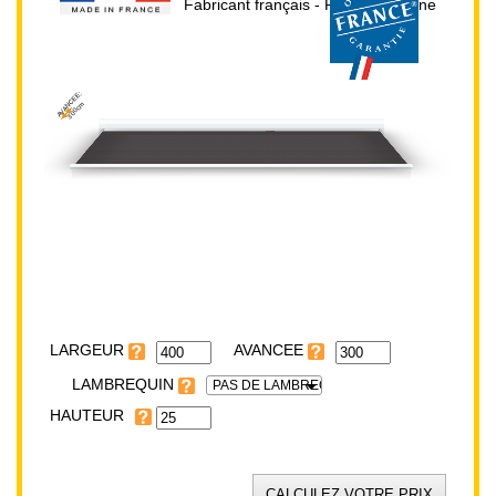
Fabricant français - Prix direct usine
AVANCEE:
300cm
HAUTEUR:
25cm
LARGEUR:
400cm
LARGEUR
LAMBREQUIN
PAS DE LAMBREQUIN
HAUTEUR