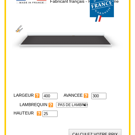
Fabricant français - Prix direct usine
AVANCEE:
300cm
HAUTEUR:
25cm
LARGEUR:
400cm
LARGEUR
LAMBREQUIN
PAS DE LAMBREQUIN
HAUTEUR