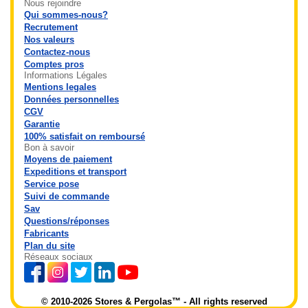
Nous rejoindre
Qui sommes-nous?
Recrutement
Nos valeurs
Contactez-nous
Comptes pros
Informations Légales
Mentions legales
Données personnelles
CGV
Garantie
100% satisfait on remboursé
Bon à savoir
Moyens de paiement
Expeditions et transport
Service pose
Suivi de commande
Sav
Questions/réponses
Fabricants
Plan du site
Réseaux sociaux
© 2010-2026 Stores & Pergolas™ - All rights reserved