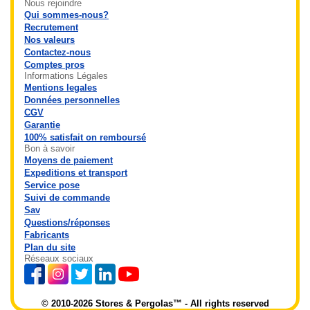
Nous rejoindre
Qui sommes-nous?
Recrutement
Nos valeurs
Contactez-nous
Comptes pros
Informations Légales
Mentions legales
Données personnelles
CGV
Garantie
100% satisfait on remboursé
Bon à savoir
Moyens de paiement
Expeditions et transport
Service pose
Suivi de commande
Sav
Questions/réponses
Fabricants
Plan du site
Réseaux sociaux
© 2010-2026 Stores & Pergolas™ - All rights reserved