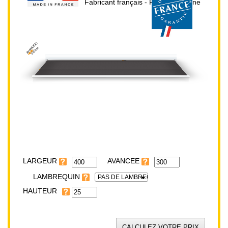
Fabricant français - Prix direct usine
AVANCEE:
300cm
HAUTEUR:
25cm
LARGEUR:
400cm
LARGEUR
LAMBREQUIN
PAS DE LAMBREQUIN
HAUTEUR